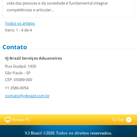
vida das pessoas e da sociedade é fundamental integrar
competências e articular...
Todos os artigos
Itens: 1 - 4 de 4
Contato
VJ Brazil Serviços Aduaneiros
Rua Guaipá, 1430
São Paulo - SP
CEP: 05089-000
11 3586-0054
contato@
vjbrazil
.com.br
Versão PC
To Top
VJ Brazil ©2026 Todos os direitos reservados.